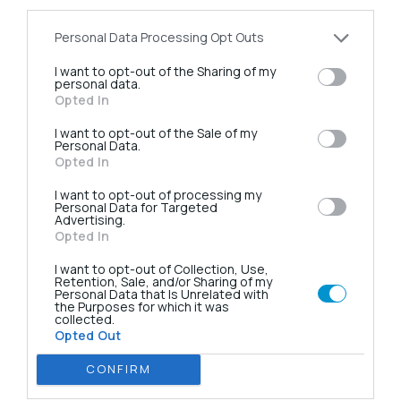
may further disclose it to other third parties.
Personal Data Processing Opt Outs
Νευροδιέγερση
I want to opt-out of the Sharing of my
personal data.
Ραδιοσυχνότητες
Opted In
Βιντεολαρυγγοσκόπιο
I want to opt-out of the Sale of my
Personal Data.
Opted In
Μεγενθυντικοί φακοί
I want to opt-out of processing my
Διεγχειρητική Παραθορμόνη
Personal Data for Targeted
Advertising.
Opted In
Φθορισμός παραθυρεοειδών
I want to opt-out of Collection, Use,
Retention, Sale, and/or Sharing of my
Παραθυρεοειδεκτομή υπό τοπική
Personal Data that Is Unrelated with
the Purposes for which it was
collected.
Διαστοματική θυρεοειδεκτομή
Opted Out
Τεχνητή νοημοσύνη & Θυρεοειδής
CONFIRM