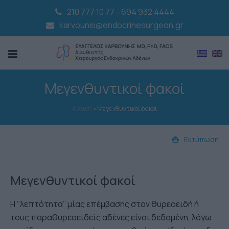
210 777 10 77
-
694 932 4444
karvounis@endocrinesurgeon.gr
Μεγενθυντικοί φακοί
Αρχική
»
Μεγενθυντικοί φακοί
Εκτύπωση
Μεγενθυντικοί φακοί
Η ‘‘λεπτότητα’’ μίας επέμβασης στον θυρεοειδή ή
τους παραθυρεοειδείς αδένες είναι δεδομένη, λόγω