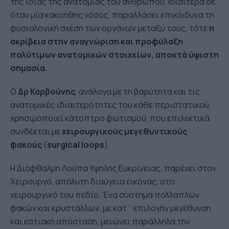
της ίδιας της ανατομίας του ανθρώπου. Ιδιαίτερα δε,
όταν μία κακοήθης νόσος, παραλλάσει επικίνδυνα τη
φυσιολογική σχέση των οργάνων μεταξύ τους, τότε
η
ακρίβεια στην αναγνώριση και προφύλαξη
πολύτιμων ανατομικών στοιχείων, αποκτά ύψιστη
σημασία.
Ο
Δρ Καρβούνης
, ανάλογα με τη βαρύτητα και τις
ανατομικές ιδιαιτερότητες του κάθε περιστατικού,
χρησιμοποιεί κάτοπτρο φωτισμού, που επιλεκτικά
συνδέεται με
χειρουργικούς μεγεθυντικούς
φακούς
(
surgical loops
).
Η Διόφθαλμη Λούπα Υψηλής Ευκρίνειας, παρέχει στον
Χειρουργό, απόλυτη διαύγεια εικόνας, στο
χειρουργικό του πεδίο. Ένα σύστημα πολλαπλών
φακών και κρυστάλλων, με κατ΄ επιλογήν μεγέθυνση
και εστιακή απόσταση, μειώνει παράλληλα την