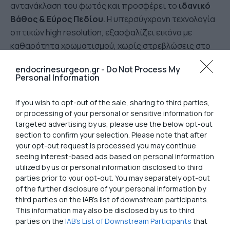
αντανάκλαση του φωτός και προσφέρει το
ιδανικό
Βάθος & Εύρος Πεδίου
. Η υπερσύγχρονη τεχνολογία
οπτικών high resolution, εξασφαλίζει εικόνα με
καθαρότητα χρωματισμού, χωρίς στρεβλώσεις στο
πεδίο και χαρίζει στον Χειρουργό Ενδοκρινών
endocrinesurgeon.gr -
Do Not Process My
Αδένων,
μεγαλύτερη οπτική οξύτητα και ανάλυση
.
Personal Information
If you wish to opt-out of the sale, sharing to third parties,
or processing of your personal or sensitive information for
Email
Μοιραστείτε
targeted advertising by us, please use the below opt-out
section to confirm your selection. Please note that after
your opt-out request is processed you may continue
seeing interest-based ads based on personal information
utilized by us or personal information disclosed to third
parties prior to your opt-out. You may separately opt-out
of the further disclosure of your personal information by
third parties on the IAB’s list of downstream participants.
This information may also be disclosed by us to third
Νεότερες τεχνικές
parties on the
IAB’s List of Downstream Participants
that