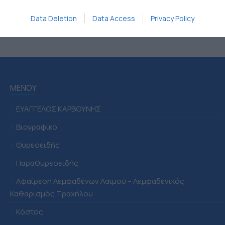
Data Deletion
Data Access
Privacy Policy
ΜΕΝΟΥ
>
ΕΥΑΓΓΕΛΟΣ ΚΑΡΒΟΥΝΗΣ
>
Βιογραφικό
>
Θυρεοειδής
>
Παραθυρεοειδής
>
Αφαίρεση Λεμφαδένων Λαιμού – Λεμφαδενικός
Καθαρισμός Τραχήλου
>
Κόστος