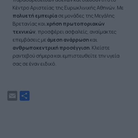
Κέντρο Αριστείας της Ευρωκλινικής Αθηνών. Με
πολυετή εμπειρία
σε μονάδες της Μεγάλης
Βρετανίας και
χρήση πρωτοποριακών
τεχνικών
, προσφέρει ασφαλείς, αναίμακτες
επεμβάσεις με
άμεση ανάρρωση
και
ανθρωποκεντρική προσέγγιση
. Κλείστε
ραντεβού σήμερα και εμπιστευθείτε την υγεία
σας σε έναν ειδικό.
Email
Μοιραστείτε