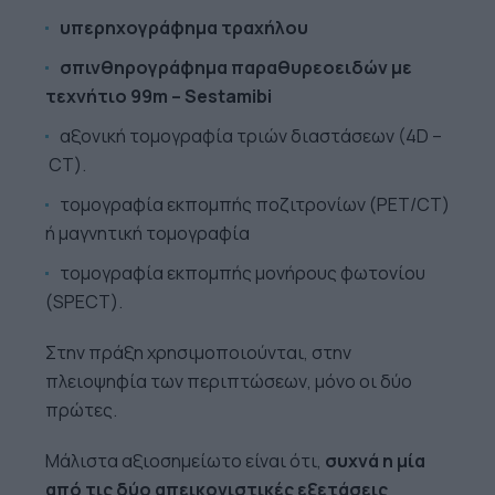
υπερηχογράφημα τραχήλου
σπινθηρογράφημα παραθυρεοειδών με
τεχνήτιο 99m – Sestamibi
αξονική τομογραφία τριών διαστάσεων (4D –
CT).
τομογραφία εκπομπής ποζιτρονίων (PET/CT)
ή μαγνητική τομογραφία
τομογραφία εκπομπής μονήρους φωτονίου
(SPECT).
Στην πράξη χρησιμοποιούνται, στην
πλειοψηφία των περιπτώσεων, μόνο οι δύο
πρώτες.
Μάλιστα αξιοσημείωτο είναι ότι,
συχνά η μία
από τις δύο απεικονιστικές εξετάσεις