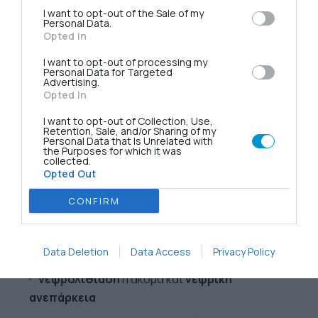
την
απαιτούμενη μεγάλη εμπειρία
του
I want to opt-out of the Sale of my
Personal Data.
Χειρουργού ενισχύεται με εξειδικευμένες
Opted In
χειρουργικές πρακτικές (μέθοδος
I want to opt-out of processing my
διεγχειρητικής μέτρησης παραθορμόνης
,
Personal Data for Targeted
ταχεία βιοψία
παραθυρεοειδούς, κλπ)
Advertising.
Opted In
I want to opt-out of Collection, Use,
Retention, Sale, and/or Sharing of my
Το Αδένωμα Παραθυρεοειδούς Είναι
Personal Data that Is Unrelated with
Καρκίνος;
the Purposes for which it was
collected.
Opted Out
Ναι, αν παραμείνει
αδιάγνωστος ή
CONFIRM
αθεράπευτος
, μπορεί να προκαλέσει σοβαρές
επιπλοκές, όπως:
Data Deletion
Data Access
Privacy Policy
οστεοπόρωση
και παθολογικά
κατάγματα
νεφρολιθίαση
ή ακόμα και
νεφρική
ανεπάρκεια