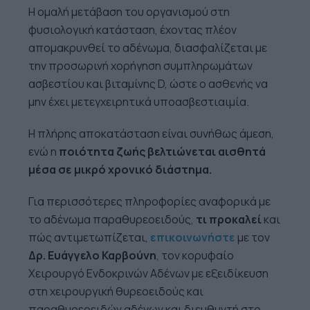
Η ομαλή μετάβαση του οργανισμού στη
φυσιολογική κατάσταση, έχοντας πλέον
απομακρυνθεί το αδένωμα, διασφαλίζεται με
την προσωρινή χορήγηση συμπληρωμάτων
ασβεστίου και βιταμίνης D, ώστε ο ασθενής να
μην έχει μετεγχειρητικά υποασβεστιαιμία.
Η πλήρης αποκατάσταση είναι συνήθως άμεση,
ενώ η
ποιότητα ζωής βελτιώνεται αισθητά
μέσα σε μικρό χρονικό διάστημα.
Για περισσότερες πληροφορίες αναφορικά με
το αδένωμα παραθυρεοειδούς,
τι προκαλεί
και
πώς αντιμετωπίζεται,
επικοινωνήστε
με τον
Δρ. Ευάγγελο Καρβούνη
, τον κορυφαίο
Χειρουργό Ενδοκρινών Αδένων με εξειδίκευση
στη χειρουργική θυρεοειδούς και
παραθυρεοειδών αδένων και διευθυντή στο