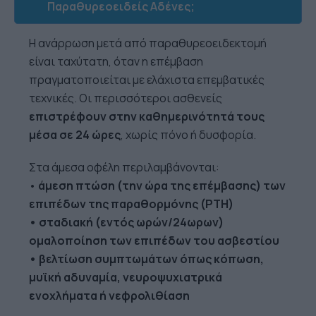
Παραθυρεοειδείς Αδένες;
Η ανάρρωση μετά από παραθυρεοειδεκτομή
είναι ταχύτατη, όταν η επέμβαση
πραγματοποιείται με ελάχιστα επεμβατικές
τεχνικές. Οι περισσότεροι ασθενείς
επιστρέφουν στην καθημερινότητά τους
μέσα σε 24 ώρες
, χωρίς πόνο ή δυσφορία.
Στα άμεσα οφέλη περιλαμβάνονται:
•
άμεση πτώση (την ώρα της επέμβασης) των
επιπέδων της παραθορμόνης (PTH)
• σταδιακή (εντός ωρών/24ωρων)
ομαλοποίηση των επιπέδων του ασβεστίου
• βελτίωση συμπτωμάτων όπως κόπωση,
μυϊκή αδυναμία, νευροψυχιατρικά
ενοχλήματα ή νεφρολιθίαση