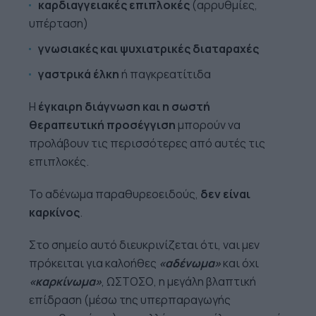
καρδιαγγειακές επιπλοκές
(αρρυθμίες,
υπέρταση)
γνωσιακές και ψυχιατρικές διαταραχές
γαστρικά έλκη
ή παγκρεατίτιδα
Η
έγκαιρη διάγνωση και η σωστή
θεραπευτική προσέγγιση
μπορούν να
προλάβουν τις περισσότερες από αυτές τις
επιπλοκές.
Το αδένωμα παραθυρεοειδούς,
δεν είναι
καρκίνος
.
Στο σημείο αυτό διευκρινίζεται ότι, ναι μεν
πρόκειται για καλοήθες
«αδένωμα»
και όχι
«καρκίνωμα»
, ΩΣΤΟΣΟ, η μεγάλη βλαπτική
επίδραση (μέσω της υπερπαραγωγής