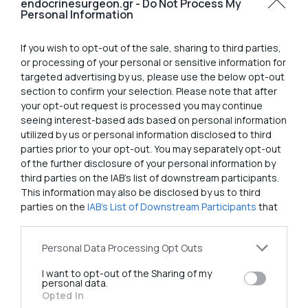
endocrinesurgeon.gr -
Do Not Process My
κυρίαρχη σημασία όχι μόνο η αξιολόγηση των
Personal Information
ΠΡΟΕΓΧΕΙΡΗΤΙΚΩΝ
δεδομένων, αλλά, κατά βάση,
η ειδική εκπαίδευση, ικανότητα και εμπειρία
If you wish to opt-out of the sale, sharing to third parties,
στο να αναζητηθεί
ΔΙΕΓΧΕΙΡΗΤΙΚΑ
το ένα ή
or processing of your personal or sensitive information for
targeted advertising by us, please use the below opt-out
περισσότερα αδενώματα και να αφαιρεθούν με
section to confirm your selection. Please note that after
απόλυτη επιτυχία.
your opt-out request is processed you may continue
seeing interest-based ads based on personal information
utilized by us or personal information disclosed to third
Μπορούν Οι Παραθυρεοειδείς Αδένες Να
parties prior to your opt-out. You may separately opt-out
Έχουν Πολλαπλά Αδενώματα;
of the further disclosure of your personal information by
third parties on the IAB’s list of downstream participants.
This information may also be disclosed by us to third
Ναι πιο σπάνια, οι παραθυρεοειδείς αδένες
parties on the
IAB’s List of Downstream Participants
that
μπορούν να έχουν πολλαπλά αδενώματα
σε
may further disclose it to other third parties.
ένα ποσοστό που κυμαίνεται μεταξύ
5-15%
.
Personal Data Processing Opt Outs
Είναι σημαντική η σωστή προεγχειρητική
I want to opt-out of the Sharing of my
διάγνωση, σε συνδυασμό με την εξειδικευμένη
personal data.
Opted In
χειρουργική αντιμετώπιση, η οποία, εκτός από