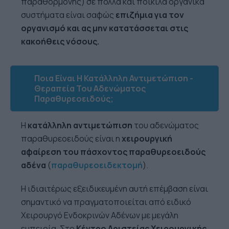
παραθορμόνης) σε πολλά και ποικίλα οργανικά
συστήματα είναι σαφώς
επιζήμια για τον
οργανισμό και ας μην κατατάσσεται στις
κακοήθεις νόσους.
Ποια Είναι Η Κατάλληλη Αντιμετώπιση -
Θεραπεία Του Αδενώματος
Παραθυρεοειδούς;
Η
κατάλληλη αντιμετώπιση
του αδενώματος
παραθυρεοειδούς είναι η
χειρουργική
αφαίρεση του πάσχοντος παραθυρεοειδούς
αδένα
(
παραθυρεοειδεκτομή
).
Η ιδιαιτέρως εξειδικευμένη αυτή επέμβαση είναι
σημαντικό να πραγματοποιείται από ειδικό
Χειρουργό Ενδοκρινών Αδένων με μεγάλη
εμπειρία. Στο
Κέντρο Αριστείας Χειρουργικής