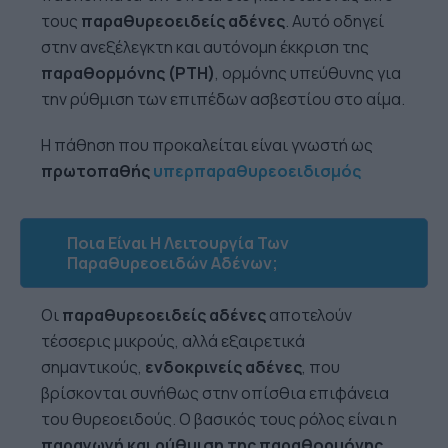
τους
παραθυρεοειδείς
αδένες
. Αυτό οδηγεί
στην ανεξέλεγκτη και αυτόνομη έκκριση της
παραθορμόνης (PTH)
, ορμόνης υπεύθυνης για
την ρύθμιση των επιπέδων ασβεστίου στο αίμα.
Η πάθηση που προκαλείται είναι γνωστή ως
πρωτοπαθής
υπερπαραθυρεοειδισμός
Ποια Είναι Η Λειτουργία Των
Παραθυρεοειδών Αδένων;
Οι
παραθυρεοειδείς αδένες
αποτελούν
τέσσερις μικρούς, αλλά εξαιρετικά
σημαντικούς,
ενδοκρινείς αδένες
, που
βρίσκονται συνήθως στην οπίσθια επιφάνεια
του θυρεοειδούς. Ο βασικός τους ρόλος είναι η
παραγωγή και ρύθμιση της παραθορμόνης