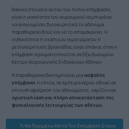
Βασικό στοιχείο αυτού του τύπου επέμβασης
είναι η ικανότητα του χειρουργού να μπορέσει
να αναγνωρίσει διεγχειρητικά το αδένωμα
παραθυρεοειδούς και να το απομακρύνει. Η
πιθανότητα π.χ κάποιου αιματώματος ή
μετεγχειρητικής βραχνάδας είναι σπάνια, όταν η
επέμβαση πραγματοποιείται σε Εξειδικευμένο
Κέντρο Χειρουργικής Ενδοκρινών Αδένων.
Η παραθυρεοειδεκτομή είναι μία
ασφαλής
επέμβαση
, η οποία, σε έμπειρα χέρια, οδηγεί σε
επιτυχή αφαίρεση του αδενώματος, χαρίζοντας
οριστική ίαση και πλήρη αποκατάσταση της
φυσιολογικής λειτουργίας των αδένων.
Τι Να Περιμένω Μετά Την Επέμβαση Στους