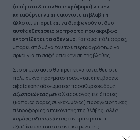
(υπέρηχο & σπινθηρογράφημα) να μην
καταφέρνει να απεικονίσει τη βλάβη ή
άλλοτε, μπορεί και να διαφωνούν οι δύο
αυτές εξετάσεις ως προς το που ακριβώς
εντοπίζεται το αδένωμα
. Κάποιες πάλι φορές,
μπορεί από μόνο του το υπερηχογράφημα να
αρκεί για τη σαφή απεικόνιση της βλάβης.
Στο σημείο αυτό θα πρέπει να τονισθεί, ότι
πολύ συχνά πραγματοποιούνται επεμβάσεις
αφαίρεσης αδενώματος παραθυρεοειδούς,
αξιοποιώντας μεν
ο Χειρουργός τις όποιες
(κάποιες φορές συγκεχυμένες) προεγχειρητικές
πληροφορίες απεικόνισης της βλάβης,
αλλά
κυρίως αξιοποιώντας
την εμπειρία και
εξειδίκευσή του στο αντικείμενο της
Χειρουργικής Ενδοκρινών Αδένων. Έχει