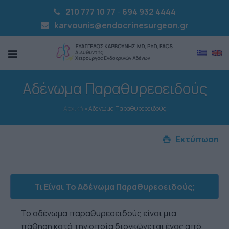
210 777 10 77
-
694 932 4444
karvounis@endocrinesurgeon.gr
Αδένωμα Παραθυρεοειδούς
Αρχική
»
Αδένωμα Παραθυρεοειδούς
Εκτύπωση
Τι Είναι Το Αδένωμα Παραθυρεοειδούς;
Το αδένωμα παραθυρεοειδούς είναι μια
πάθηση κατά την οποία διογκώνεται ένας από