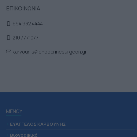
ΕΠΙΚΟΙΝΩΝΙΑ
694 932 4444
210 7771077
karvounis@endocrinesurgeon.gr
ΜΕΝΟΥ
>
ΕΥΑΓΓΕΛΟΣ ΚΑΡΒΟΥΝΗΣ
>
Βιογραφικό