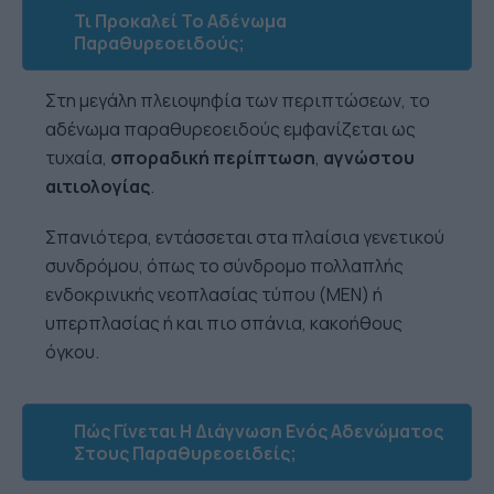
Τι Προκαλεί Το Αδένωμα
Παραθυρεοειδούς;
Στη μεγάλη πλειοψηφία των περιπτώσεων, το
αδένωμα παραθυρεοειδούς εμφανίζεται ως
τυχαία,
σποραδική περίπτωση
,
αγνώστου
αιτιολογίας
.
Σπανιότερα, εντάσσεται στα πλαίσια γενετικού
συνδρόμου, όπως το σύνδρομο πολλαπλής
ενδοκρινικής νεοπλασίας τύπου (MEN) ή
υπερπλασίας ή και πιο σπάνια, κακοήθους
όγκου.
Πώς Γίνεται Η Διάγνωση Ενός Αδενώματος
Στους Παραθυρεοειδείς;