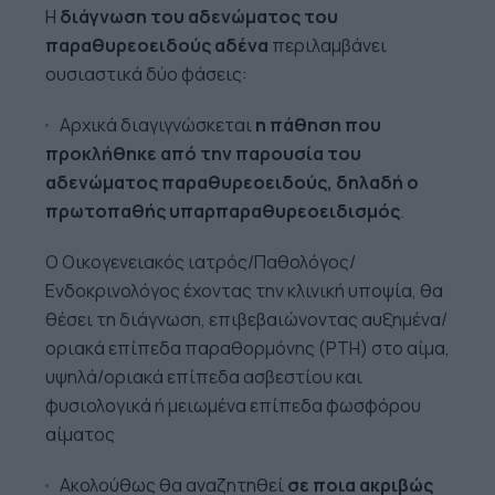
Η
διάγνωση
του αδενώματος του
παραθυρεοειδούς αδένα
περιλαμβάνει
ουσιαστικά δύο φάσεις:
Αρχικά διαγιγνώσκεται
η πάθηση που
προκλήθηκε από την παρουσία του
αδενώματος παραθυρεοειδούς, δηλαδή ο
πρωτοπαθής υπαρπαραθυρεοειδισμός
.
Ο Οικογενειακός ιατρός/Παθολόγος/
Ενδοκρινολόγος έχοντας την κλινική υποψία, θα
θέσει τη διάγνωση, επιβεβαιώνοντας αυξημένα/
οριακά επίπεδα παραθορμόνης (PTH) στο αίμα,
υψηλά/οριακά επίπεδα ασβεστίου και
φυσιολογικά ή μειωμένα επίπεδα φωσφόρου
αίματος
Ακολούθως θα αναζητηθεί
σε ποια ακριβώς