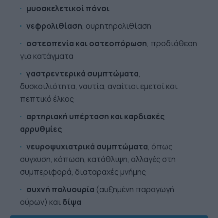
μυοσκελετικοί πόνοι
νεφρολιθίαση
, ουρητηρολιθίαση
οστεοπενία και οστεοπόρωση
, προδιάθεση
για κατάγματα
γαστρεντερικά συμπτώματα
,
δυσκοιλιότητα, ναυτία, αναίτιοι εμετοί και
πεπτικό έλκος
αρτηριακή υπέρταση και καρδιακές
αρρυθμίες
νευροψυχιατρικά
συμπτώματα
, όπως
σύγχυση, κόπωση, κατάθλιψη, αλλαγές στη
συμπεριφορά, διαταραχές μνήμης
συχνή πολυουρία
(αυξημένη παραγωγή
ούρων) και
δίψα