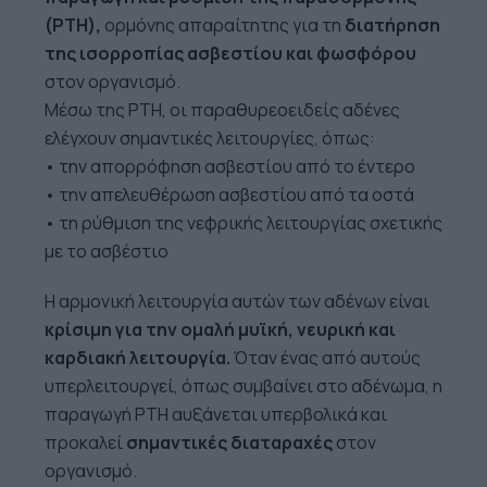
(PTH),
ορμόνης απαραίτητης για τη
διατήρηση
της ισορροπίας ασβεστίου
και φωσφόρου
στον οργανισμό.
Μέσω της PTH, οι παραθυρεοειδείς αδένες
ελέγχουν σημαντικές λειτουργίες, όπως:
• την απορρόφηση ασβεστίου από το έντερο
• την απελευθέρωση ασβεστίου από τα οστά
• τη ρύθμιση της νεφρικής λειτουργίας σχετικής
με το ασβέστιο
Η αρμονική λειτουργία αυτών των αδένων είναι
κρίσιμη για την ομαλή μυϊκή, νευρική και
καρδιακή λειτουργία.
Όταν ένας από αυτούς
υπερλειτουργεί, όπως συμβαίνει στο αδένωμα, η
παραγωγή PTH αυξάνεται υπερβολικά και
προκαλεί
σημαντικές διαταραχές
στον
οργανισμό.