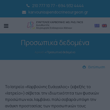
210 777 10 77
-
694 932 4444
karvounis@endocrinesurgeon.gr
Προσωπικά δεδομένα
Αρχική
»
Προσωπικά δεδομένα
Εκτύπωση
Το Ιατρείο «Καρβούνης Ευάγγελος» (εφεξής το
«Ιατρείο») σέβεται την ιδιωτικότητα των φυσικών
προσώπων και λαμβάνει πολύ σοβαρά υπόψη την
ανάγκη προστασίας των προσωπικών τους