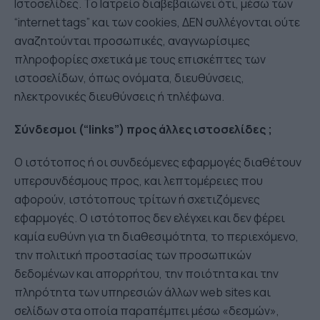
Ιστοσελίδες. Το Ιατρείο διαβεβαιώνει ότι, μέσω των
“internet tags” και των cookies, ΔΕΝ συλλέγονται ούτε
αναζητούνται προσωπικές, αναγνωρίσιμες
πληροφορίες σχετικά με τους επισκέπτες των
ιστοσελίδων, όπως ονόματα, διευθύνσεις,
ηλεκτρονικές διευθύνσεις ή τηλέφωνα.
Σύνδεσμοι (“links”) προς άλλες ιστοσελίδες ;
Ο ιστότοπος ή οι συνδεόμενες εφαρμογές διαθέτουν
υπερσυνδέσμους προς, και λεπτομέρειες που
αφορούν, ιστότοπους τρίτων ή σχετιζόμενες
εφαρμογές. Ο ιστότοπος δεν ελέγχει και δεν φέρει
καμία ευθύνη για τη διαθεσιμότητα, το περιεχόμενο,
την πολιτική προστασίας των προσωπικών
δεδομένων και απορρήτου, την ποιότητα και την
πληρότητα των υπηρεσιών άλλων web sites και
σελίδων στα οποία παραπέμπει μέσω «δεσμών»,