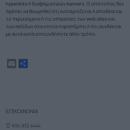
hyperlinks ή διαφημιστικών banners. Ο ιστότοπος δεν
πρέπει να θεωρηθεί ότι ενστερνίζεται ή αποδέχεται
το περιεχόμενο ή τις υπηρεσίες των web sites και
των σελίδων στα οποία παραπέμπει ή ότι συνδέεται
με αυτά κατά οποιονδήποτε άλλο τρόπο.
Email
Μοιραστείτε
ΕΠΙΚΟΙΝΩΝΙΑ
694 932 4444