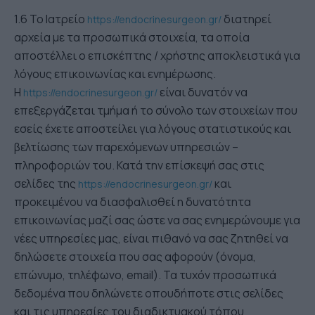
1.6 Το Ιατρείο
διατηρεί
https://endocrinesurgeon.gr/
αρχεία με τα προσωπικά στοιχεία, τα οποία
αποστέλλει ο επισκέπτης / χρήστης αποκλειστικά για
λόγους επικοινωνίας και ενημέρωσης.
Η
είναι δυνατόν να
https://endocrinesurgeon.gr/
επεξεργάζεται τμήμα ή το σύνολο των στοιχείων που
εσείς έχετε αποστείλει για λόγους στατιστικούς και
βελτίωσης των παρεχόμενων υπηρεσιών –
πληροφοριών του. Κατά την επίσκεψή σας στις
σελίδες της
και
https://endocrinesurgeon.gr/
προκειμένου να διασφαλισθεί η δυνατότητα
επικοινωνίας μαζί σας ώστε να σας ενημερώνουμε για
νέες υπηρεσίες μας, είναι πιθανό να σας ζητηθεί να
δηλώσετε στοιχεία που σας αφορούν (όνομα,
επώνυμο, τηλέφωνο, email). Τα τυχόν προσωπικά
δεδομένα που δηλώνετε οπουδήποτε στις σελίδες
και τις υπηρεσίες του διαδικτυακού τόπου