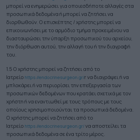
μπορεί να ενημερώσει για οποιεσδήποτε αλλαγές στα
προσωπικά δεδομένα ή μπορεί να ζητήσει να
διορθωθούν. Ο επισκέπτης / χρήστης μπορεί να
επικοινωνήσει με το αρμόδιο τμήμα προκειμένου να
διασταυρώσει την ύπαρξη προσωπικού του αρχείου,
την διόρθωση αυτού, την αλλαγή του ή την διαγραφή
του.
1.5 Ο χρήστης μπορεί να ζητήσει από το
Ιατρείο
r να διαγράψει ή να
https://endocrinesurgeon.gr/
μπλοκάρει ή να περιορίσει την επεξεργασία των
προσωπικών δεδομένων που κρατάει σχετικά με τον
χρήστη ή να εναντιωθεί με τους τρόπους με τους
οποίους χρησιμοποιούνται τα προσωπικά δεδομένα.
Ο χρήστης μπορεί να ζητήσει από το
Ιατρείο
να αποστείλει τα
https://endocrinesurgeon.gr/
προσωπικά δεδομένα σε ένα τρίτο μέρος.