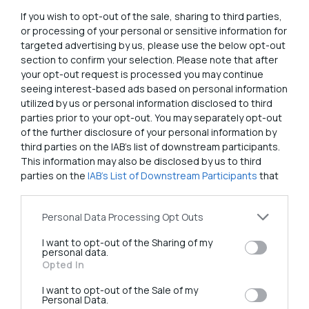
συμπληρώνετε τη φόρμα επικοινωνίας.
If you wish to opt-out of the sale, sharing to third parties,
or processing of your personal or sensitive information for
Τι εφαρμόζεται στις Ιστοσελίδες του Ιατρείου
targeted advertising by us, please use the below opt-out
σχετικά με τα προσωπικά δεδομένα των παιδιών;
section to confirm your selection. Please note that after
your opt-out request is processed you may continue
Το Ιατρείο δεσμεύεται ότι δεν θα επεξεργάζεται
seeing interest-based ads based on personal information
utilized by us or personal information disclosed to third
προσωπικά δεδομένα από επισκέπτες/ χρήστες των
parties prior to your opt-out. You may separately opt-out
Ιστοσελίδων της κάτω των δεκαέξι (16) ετών, χωρίς
of the further disclosure of your personal information by
να έχει εξασφαλίσει προηγουμένως την συγκατάθεση
third parties on the IAB’s list of downstream participants.
του προσώπου που έχει τη γονική μέριμνα του
This information may also be disclosed by us to third
parties on the
IAB’s List of Downstream Participants
that
παιδιού (γονέα ή κηδεμόνα του), μέσω άμεσης
may further disclose it to other third parties.
επικοινωνίας, εκτός ηλεκτρονικής σύνδεσης ή μέσω
διαδικτύου.
Personal Data Processing Opt Outs
I want to opt-out of the Sharing of my
Υπεύθυνος για την Επεξεργασία των Προσωπικών
personal data.
σας Δεδομένων
Opted In
I want to opt-out of the Sale of my
Το Ιατρείο
ελέγχει την
https://endocrinesurgeon.gr/
Personal Data.