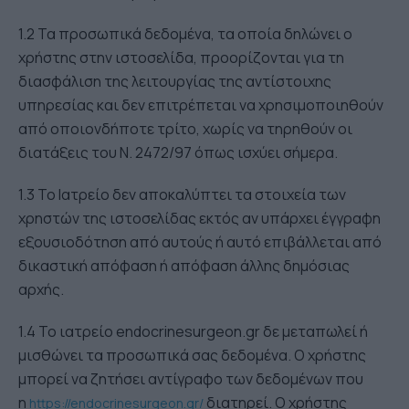
1.2 Τα προσωπικά δεδομένα, τα οποία δηλώνει ο
χρήστης στην ιστοσελίδα, προορίζονται για τη
διασφάλιση της λειτουργίας της αντίστοιχης
υπηρεσίας και δεν επιτρέπεται να χρησιμοποιηθούν
από οποιονδήποτε τρίτο, χωρίς να τηρηθούν οι
διατάξεις του Ν. 2472/97 όπως ισχύει σήμερα.
1.3 Το Ιατρείο δεν αποκαλύπτει τα στοιχεία των
χρηστών της ιστοσελίδας εκτός αν υπάρχει έγγραφη
εξουσιοδότηση από αυτούς ή αυτό επιβάλλεται από
δικαστική απόφαση ή απόφαση άλλης δημόσιας
αρχής.
1.4 Το ιατρείο endocrinesurgeon.gr δε μεταπωλεί ή
μισθώνει τα προσωπικά σας δεδομένα. Ο χρήστης
μπορεί να ζητήσει αντίγραφο των δεδομένων που
η
διατηρεί. Ο χρήστης
https://endocrinesurgeon.gr/