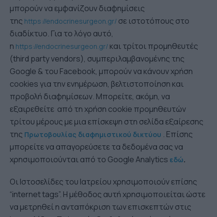
μπορούν να εμφανίζουν διαφημίσεις
της
σε ιστοτόπους στο
https://endocrinesurgeon.gr/
διαδίκτυο. Για το λόγο αυτό,
η
και τρίτοι προμηθευτές
https://endocrinesurgeon.gr/
(third party vendors), συμπεριλαμβανομένης της
Google & του Facebook, μπορούν να κάνουν χρήση
cookies για την ενημέρωση, βελτιστοποίηση και
προβολή διαφημίσεων. Μπορείτε, ακόμη, να
εξαιρεθείτε από τη χρήση cookie προμηθευτών
τρίτου μέρους με μια επίσκεψη στη σελίδα εξαίρεσης
της
. Επίσης
Πρωτοβουλίας διαφημιστικού δικτύου
μπορείτε να απαγορεύσετε τα δεδομένα σας να
χρησιμοποιούνται από το Google Analytics
.
εδώ
Οι Ιστοσελίδες του Ιατρείου χρησιμοποιούν επίσης
“internet tags”. Η μέθοδος αυτή χρησιμοποιείται ώστε
να μετρηθεί η ανταπόκριση των επισκεπτών στις