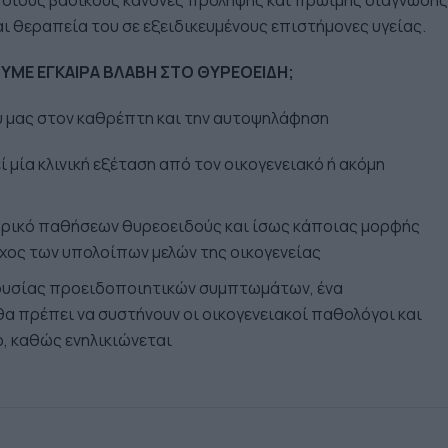
άποιους βασικούς κανόνες πρόληψης και πρώιμης διάγνωσης
αι θεραπεία του σε εξειδικευμένους επιστήμονες υγείας.
ΥΜΕ ΕΓΚΑΙΡΑ ΒΛΑΒΗ ΣΤΟ ΘΥΡΕΟΕΙΔΗ;
ού μας στον καθρέπτη και την αυτοψηλάφηση
 μία κλινική εξέταση από τον οικογενειακό ή ακόμη
τορικό παθήσεων θυρεοειδούς και ίσως κάποιας μορφής
γχος των υπολοίπων μελών της οικογενείας
πουσίας προειδοποιητικών συμπτωμάτων, ένα
 πρέπει να συστήνουν οι οικογενειακοί παθολόγοι και
ο, καθώς ενηλικιώνεται
τε