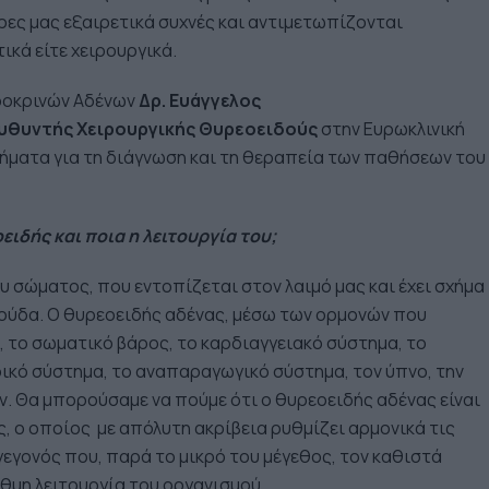
έρες μας εξαιρετικά συχνές και αντιμετωπίζονται
ικά είτε χειρουργικά.
δοκρινών Αδένων
Δρ. Ευάγγελος
ευθυντής Χειρουργικής Θυρεοειδούς
στην Ευρωκλινική
ήματα για τη διάγνωση και τη θεραπεία των παθήσεων του
οειδής και ποια η λειτουργία του;
υ σώματος, που εντοπίζεται στον λαιμό μας και έχει σχήμα
λούδα. Ο θυρεοειδής αδένας, μέσω των ορμονών που
ό, το σωματικό βάρος, το καρδιαγγειακό σύστημα, το
ρικό σύστημα, το αναπαραγωγικό σύστημα, τον ύπνο, την
ν. Θα μπορούσαμε να πούμε ότι ο θυρεοειδής αδένας είναι
, ο οποίος με απόλυτη ακρίβεια ρυθμίζει αρμονικά τις
γεγονός που, παρά το μικρό του μέγεθος, τον καθιστά
θμη λειτουργία του οργανισμού.