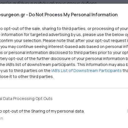
ρκώς αυξάνει η εμφάνισή τους στους άνδρες.
ακό φάσμα, μα δυστυχώς διαγιγνώσκονται στην εποχή μας
surgeon.gr -
Do Not Process My Personal Information
 όπως και παιδιά.
 to opt-out of the sale, sharing to third parties, or processing of you
οειδή μου;
e information for targeted advertising by us, please use the below 
confirm your selection. Please note that after your opt-out request 
ή πραγματοποιούμε συνδυασμό αιματολογικών εξετάσεων
you may continue seeing interest-based ads based on personal in
, TSH) και υπερηχογραφήματος θυρεοειδούς.
 us or personal information disclosed to third parties prior to your op
ely opt-out of the further disclosure of your personal information b
the IAB’s list of downstream participants. This information may also 
 να γίνονται μόνο ορμονολογικές εξετάσεις αίματος, διότι
y us to third parties on the
IAB’s List of Downstream Participants
th
από θυρεοειδή, αυτές εξακολουθούν να δείχνουν
lose it to other third parties.
λημα. Πρέπει πάντοτε να πραγματοποιείται
 οποίο συχνά αποκαλύπτει ογκίδια («όζους») που ούτε
ύς, ούτε προειδοποιητικά συμπτώματα προκαλούν, ούτε
l Data Processing Opt Outs
ες αίματος.
to opt-out of the Sharing of my personal data.
υρεοειδή;
In