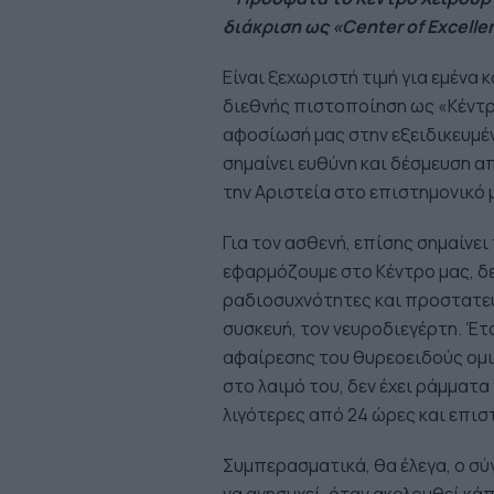
διάκριση ως «
Center
of
Excelle
Είναι ξεχωριστή τιμή για εμένα 
διεθνής πιστοποίηση ως «Κέντρο
αφοσίωσή μας στην εξειδικευμέν
σημαίνει ευθύνη και δέσμευση α
την Αριστεία στο επιστημονικό 
Για τον ασθενή, επίσης σημαίνε
εφαρμόζουμε στο Κέντρο μας, δ
ραδιοσυχνότητες και προστατεύ
συσκευή, τον νευροδιεγέρτη. Έτ
αφαίρεσης του θυρεοειδούς ομιλε
στο λαιμό του, δεν έχει ράμματα
λιγότερες από 24 ώρες και επισ
Συμπερασματικά, θα έλεγα, ο σ