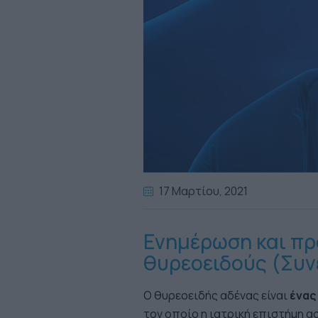
17 Μαρτίου
, 2021
Ενημέρωση και πρ
θυρεοειδούς (Συν
Ο θυρεοειδής αδένας είναι
ένας
τον οποίο η ιατρική επιστήμη ασ