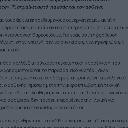
nce
». Τι σημαίνει αυτό για εσάς και τον ασθενή;
και τους άρτια εκπαιδευμένους συνεργάτες μου αυτή η
 Αριστείας», η οποία αντικατοπτρίζει την επί σειρά ετών
η Χειρουργική θυρεοειδούς. Για εμάς αυτή η βράβευση
πέναντι στον ασθενή, στο να συνεχίσουμε να πρεσβεύουμε
μας πεδίο.
ι πάρα πολλά. Στη σύγχρονη εγχειρητική προσέγγιση που
εν χρησιμοποιείται το παραδοσιακό νυστέρι, αλλά
ονται οι φωνητικές χορδές με μία προηγμένη τεχνολογικά
σι ο ασθενής, αμέσως μετά την μικροεπεμβατική τεχνική
ί, σιτίζεται ελεύθερα, κινητοποιείται, δεν έχει σωληνάκια
 για αφαίρεση, δεν πονάει, παραμένει στην Κλινική για
τρέφει άμεσα στην καθημερινότητά του.
ο
ύγχρονος άνθρωπος, στον 21
αιώνα, δεν έχει ιδιαίτερο λόγο