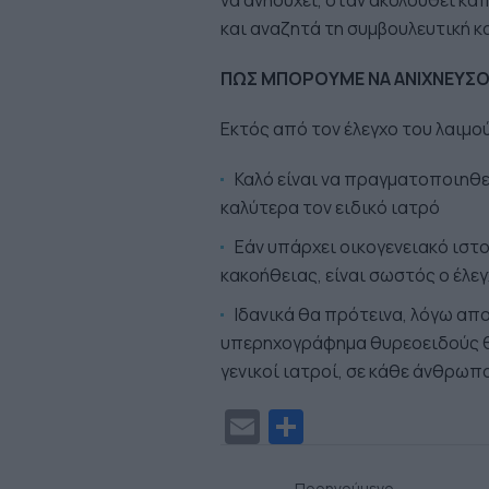
να ανησυχεί, όταν ακολουθεί κ
και αναζητά τη συμβουλευτική κ
ΠΩΣ ΜΠΟΡΟΥΜΕ ΝΑ ΑΝΙΧΝΕΥΣΟ
Εκτός από τον έλεγχο του λαιμ
Καλό είναι να πραγματοποιηθεί
καλύτερα τον ειδικό ιατρό
Εάν υπάρχει οικογενειακό ισ
κακοήθειας, είναι σωστός ο έλε
Ιδανικά θα πρότεινα, λόγω α
υπερηχογράφημα θυρεοειδούς θα
γενικοί ιατροί, σε κάθε άνθρωπ
Email
Μοιραστεί
Προηγούμενο