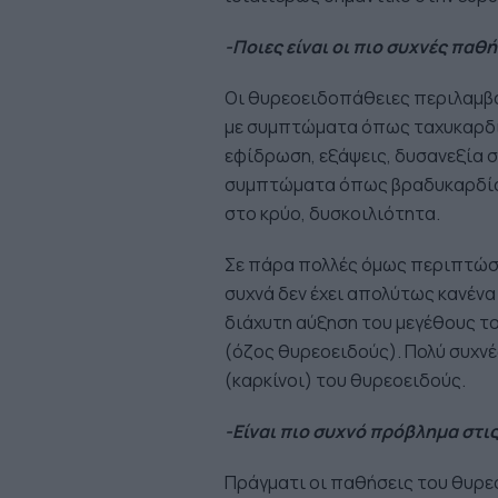
-Ποιες είναι οι πιο συχνές παθ
Οι θυρεοειδοπάθειες περιλαμβά
με συμπτώματα όπως ταχυκαρδία
εφίδρωση, εξάψεις, δυσανεξία σ
συμπτώματα όπως βραδυκαρδία,
στο κρύο, δυσκοιλιότητα.
Σε πάρα πολλές όμως περιπτώσε
συχνά δεν έχει απολύτως κανένα
διάχυτη αύξηση του μεγέθους το
(όζος θυρεοειδούς). Πολύ συχνέ
(καρκίνοι) του θυρεοειδούς.
-Είναι πιο συχνό πρόβλημα στις
Πράγματι οι παθήσεις του θυρε