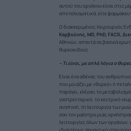
αυτού του οργάνου είναι στις μ
αποτελεσματικά, είτε φαρμακευτ
Ο διακεκριμένος Χειρουργός Εν
Καρβούνης,
MD
,
PhD
,
FACS
, Δι
Αθηνών, απαντά σε βασικά ερωτ
θυρεοειδούς
– Τι είναι, με απλά λόγια ο θυρε
Είναι ένα αδένας του ανθρώπινο
που μοιάζει με «θυρεό» ή πετα
παράγει, ελέγχει το μεταβολισμ
γαστρεντερικό, το κεντρικό νευ
αναπνοή, τη λειτουργία των μυώ
σαν τον μαέστρο μιας ορχήστρας
λειτουργίες όλων των οργάνων, 
ιδιαιτέρως σημαντικό στην εύρυ